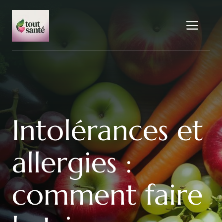
Aller
au
Me
contenu
Intolérances et
allergies :
comment faire