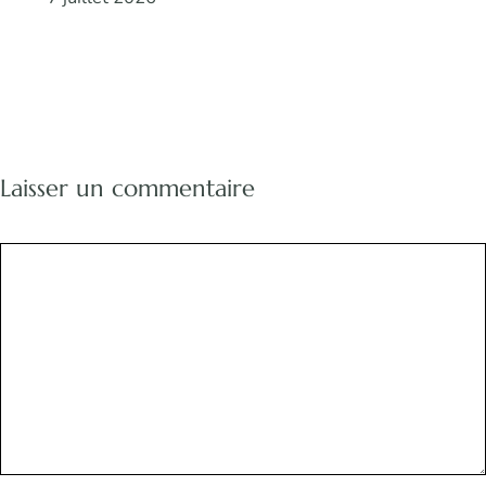
Laisser un commentaire
Commentaire