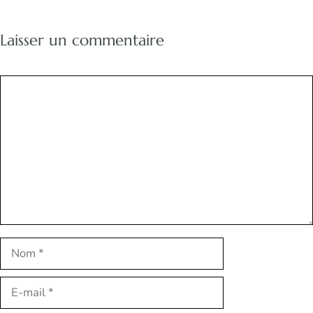
Laisser un commentaire
Commentaire
Nom
E-
mail