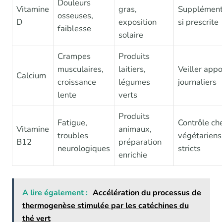
Douleurs
Vitamine
gras,
Supplément
osseuses,
D
exposition
si prescrite
faiblesse
solaire
Crampes
Produits
musculaires,
laitiers,
Veiller appo
Calcium
croissance
légumes
journaliers
lente
verts
Produits
Fatigue,
Contrôle ch
Vitamine
animaux,
troubles
végétariens
B12
préparation
neurologiques
stricts
enrichie
A lire également :
Accélération du processus de
thermogenèse stimulée par les catéchines du
thé vert