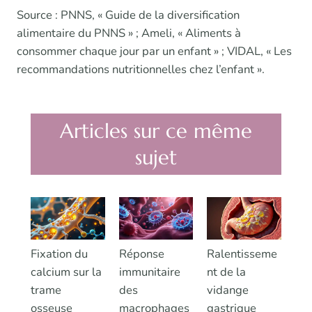
Source : PNNS, « Guide de la diversification
alimentaire du PNNS » ; Ameli, « Aliments à
consommer chaque jour par un enfant » ; VIDAL, « Les
recommandations nutritionnelles chez l’enfant ».
Articles sur ce même
sujet
Fixation du
Réponse
Ralentisseme
calcium sur la
immunitaire
nt de la
trame
des
vidange
osseuse
macrophages
gastrique