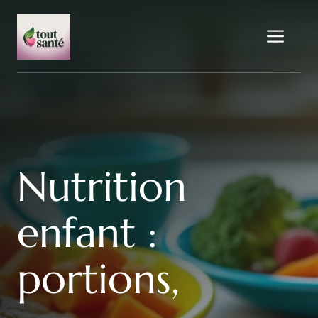
Aller
au
Me
contenu
Nutrition
enfant :
portions,