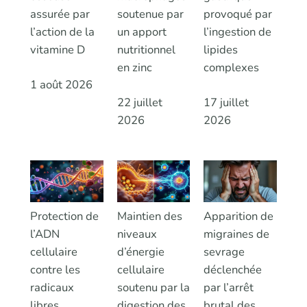
assurée par
soutenue par
provoqué par
l’action de la
un apport
l’ingestion de
vitamine D
nutritionnel
lipides
en zinc
complexes
1 août 2026
22 juillet
17 juillet
2026
2026
Protection de
Maintien des
Apparition de
l’ADN
niveaux
migraines de
cellulaire
d’énergie
sevrage
contre les
cellulaire
déclenchée
radicaux
soutenu par la
par l’arrêt
libres
digestion des
brutal des